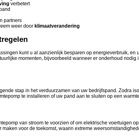
ving
verbetert
spand
en partners
treem weer door
klimaatverandering
tregelen
passingen kunt u al aanzienlijk besparen op energieverbruik, 
natuurlijke momenten, bijvoorbeeld wanneer er onderhoud nodig
nde stap in het verduurzamen van uw bedrijfspand. Zodra isola
epomp te installeren of uw pand aan te sluiten op een warmte
epomp van stroom te voorzien of om elektrische voertuigen op 
aar maken voor de toekomst, waarin extreme weersomstandighed